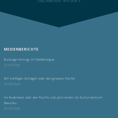
CH62 8080 8002 7875 2630 3
MEDIENBERICHTE
Bullauge Vortrag im TeleBielingue
27.09.2024
Mit kräftigen Schlägen über den grossen Pazifik
20.09.2024
Im Ruderboot über den Pazifik und jetzt direkt ins Kulturzentrum
Beaulieu
20.09.2024