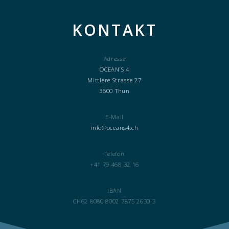
KONTAKT
Adresse
OCEAN’S 4
Mittlere Strasse 27
3600 Thun
E-Mail
info@oceans4.ch
Telefon
+41 79 468 32 16
IBAN
CH62 8080 8002 7875 2630 3