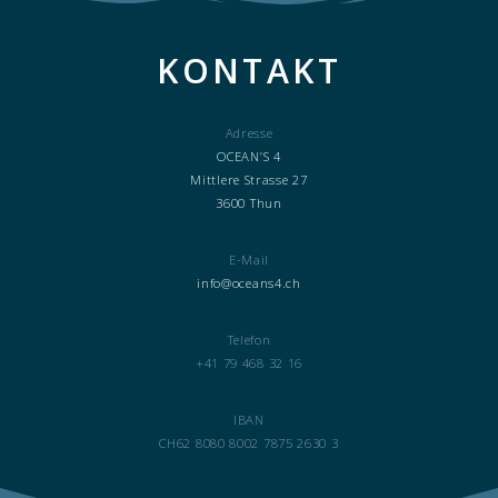
KONTAKT
Adresse
OCEAN’S 4
Mittlere Strasse 27
3600 Thun
E-Mail
info@oceans4.ch
Telefon
+41 79 468 32 16
IBAN
CH62 8080 8002 7875 2630 3