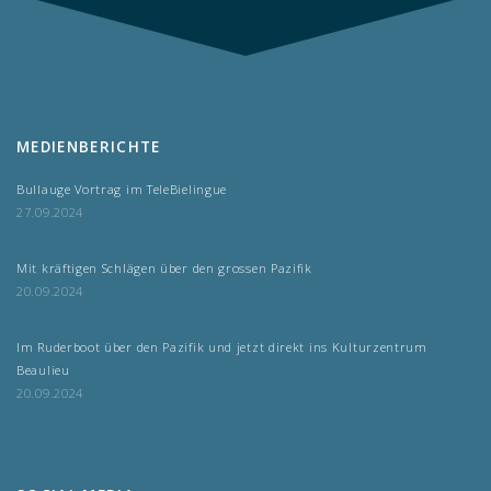
MEDIENBERICHTE
Bullauge Vortrag im TeleBielingue
27.09.2024
Mit kräftigen Schlägen über den grossen Pazifik
20.09.2024
Im Ruderboot über den Pazifik und jetzt direkt ins Kulturzentrum
Beaulieu
20.09.2024